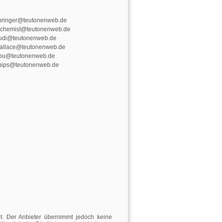
pringer@teutonenweb.de
lchemist@teutonenweb.de
udi@teutonenweb.de
allace@teutonenweb.de
pu@teutonenweb.de
nips@teutonenweb.de
llt. Der Anbieter übernimmt jedoch keine