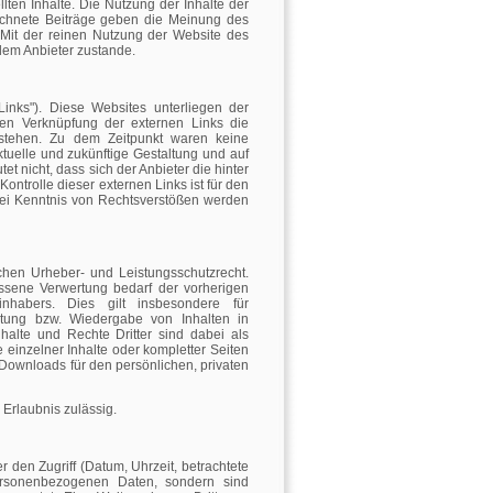
ellten Inhalte. Die Nutzung der Inhalte der
ichnete Beiträge geben die Meinung des
 Mit der reinen Nutzung der Website des
dem Anbieter zustande.
Links"). Diese Websites unterliegen der
igen Verknüpfung der externen Links die
estehen. Zu dem Zeitpunkt waren keine
aktuelle und zukünftige Gestaltung und auf
t nicht, dass sich der Anbieter die hinter
ontrolle dieser externen Links ist für den
Bei Kenntnis von Rechtsverstößen werden
schen Urheber- und Leistungsschutzrecht.
ssene Verwertung bedarf der vorherigen
inhabers. Dies gilt insbesondere für
eitung bzw. Wiedergabe von Inhalten in
alte und Rechte Dritter sind dabei als
 einzelner Inhalte oder kompletter Seiten
d Downloads für den persönlichen, privaten
 Erlaubnis zulässig.
den Zugriff (Datum, Uhrzeit, betrachtete
ersonenbezogenen Daten, sondern sind