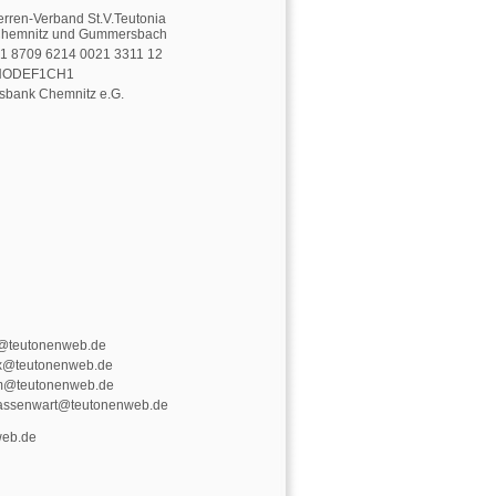
erren-Verband St.V.Teutonia
Chemnitz und Gummersbach
1 8709 6214 0021 3311 12
NODEF1CH1
sbank Chemnitz e.G.
@teutonenweb.de
x@teutonenweb.de
m@teutonenweb.de
assenwart@teutonenweb.de
web.de