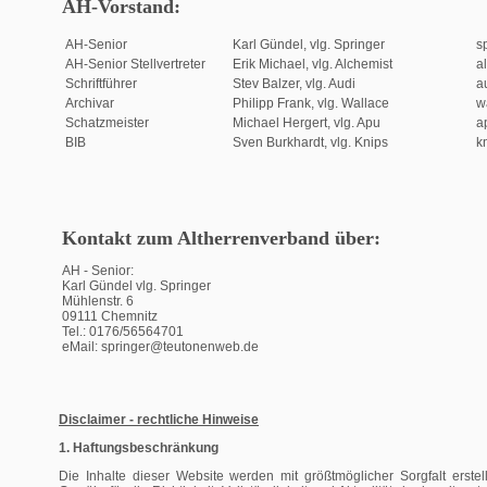
AH-Vorstand:
AH-Senior
Karl Gündel, vlg. Springer
s
AH-Senior Stellvertreter
Erik Michael, vlg. Alchemist
a
Schriftführer
Stev Balzer, vlg. Audi
a
Archivar
Philipp Frank, vlg. Wallace
w
Schatzmeister
Michael Hergert, vlg. Apu
a
BIB
Sven Burkhardt, vlg. Knips
k
Kontakt zum Altherrenverband über:
AH - Senior:
Karl Gündel vlg. Springer
Mühlenstr. 6
09111 Chemnitz
Tel.: 0176/56564701
eMail: springer
@teutonenweb.de
Disclaimer - rechtliche Hinweise
1. Haftungsbeschränkung
Die Inhalte dieser Website werden mit größtmöglicher Sorgfalt erste