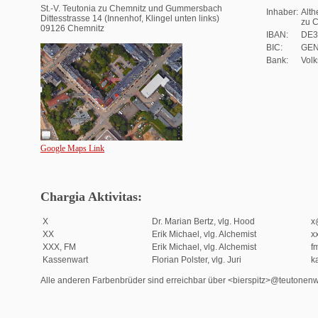
St.-V. Teutonia zu Chemnitz und Gummersbach
Inhaber:
Alth
Dittesstrasse 14 (Innenhof, Klingel unten links)
zu 
09126 Chemnitz
IBAN:
DE3
BIC:
GE
Bank:
Volk
Google Maps Link
Chargia Aktivitas:
X
Dr. Marian Bertz, vlg. Hood
x
XX
Erik Michael, vlg. Alchemist
x
XXX, FM
Erik Michael, vlg. Alchemist
f
Kassenwart
Florian Polster, vlg. Juri
k
Alle anderen Farbenbrüder sind erreichbar über <bierspitz>@teutonen