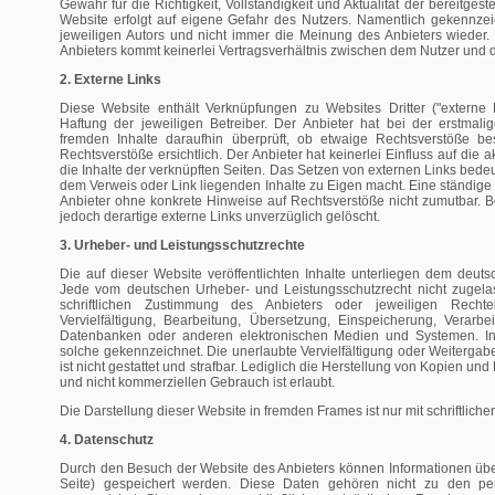
Gewähr für die Richtigkeit, Vollständigkeit und Aktualität der bereitgest
Website erfolgt auf eigene Gefahr des Nutzers. Namentlich gekennze
jeweiligen Autors und nicht immer die Meinung des Anbieters wieder.
Anbieters kommt keinerlei Vertragsverhältnis zwischen dem Nutzer und 
2. Externe Links
Diese Website enthält Verknüpfungen zu Websites Dritter ("externe 
Haftung der jeweiligen Betreiber. Der Anbieter hat bei der erstmal
fremden Inhalte daraufhin überprüft, ob etwaige Rechtsverstöße b
Rechtsverstöße ersichtlich. Der Anbieter hat keinerlei Einfluss auf die 
die Inhalte der verknüpften Seiten. Das Setzen von externen Links bedeute
dem Verweis oder Link liegenden Inhalte zu Eigen macht. Eine ständige K
Anbieter ohne konkrete Hinweise auf Rechtsverstöße nicht zumutbar. 
jedoch derartige externe Links unverzüglich gelöscht.
3. Urheber- und Leistungsschutzrechte
Die auf dieser Website veröffentlichten Inhalte unterliegen dem deut
Jede vom deutschen Urheber- und Leistungsschutzrecht nicht zugela
schriftlichen Zustimmung des Anbieters oder jeweiligen Rechte
Vervielfältigung, Bearbeitung, Übersetzung, Einspeicherung, Verarb
Datenbanken oder anderen elektronischen Medien und Systemen. Inh
solche gekennzeichnet. Die unerlaubte Vervielfältigung oder Weitergabe
ist nicht gestattet und strafbar. Lediglich die Herstellung von Kopien un
und nicht kommerziellen Gebrauch ist erlaubt.
Die Darstellung dieser Website in fremden Frames ist nur mit schriftlicher
4. Datenschutz
Durch den Besuch der Website des Anbieters können Informationen über 
Seite) gespeichert werden. Diese Daten gehören nicht zu den p