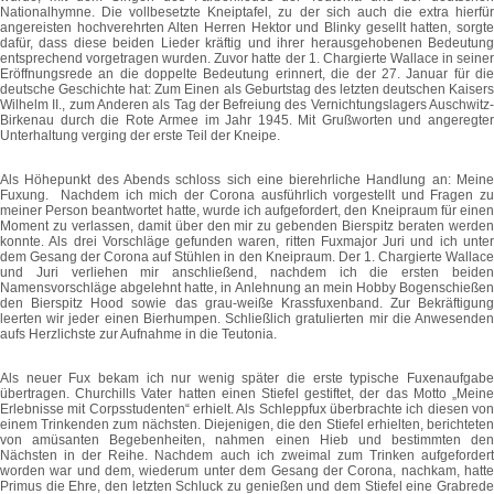
Nationalhymne. Die vollbesetzte Kneiptafel, zu der sich auch die extra hierfür
angereisten hochverehrten Alten Herren Hektor und Blinky gesellt hatten, sorgte
dafür, dass diese beiden Lieder kräftig und ihrer herausgehobenen Bedeutung
entsprechend vorgetragen wurden. Zuvor hatte der 1. Chargierte Wallace in seiner
Eröffnungsrede an die doppelte Bedeutung erinnert, die der 27. Januar für die
deutsche Geschichte hat: Zum Einen als Geburtstag des letzten deutschen Kaisers
Wilhelm II., zum Anderen als Tag der Befreiung des Vernichtungslagers Auschwitz-
Birkenau durch die Rote Armee im Jahr 1945. Mit Grußworten und angeregter
Unterhaltung verging der erste Teil der Kneipe.
Als Höhepunkt des Abends schloss sich eine bierehrliche Handlung an: Meine
Fuxung. Nachdem ich mich der Corona ausführlich vorgestellt und Fragen zu
meiner Person beantwortet hatte, wurde ich aufgefordert, den Kneipraum für einen
Moment zu verlassen, damit über den mir zu gebenden Bierspitz beraten werden
konnte. Als drei Vorschläge gefunden waren, ritten Fuxmajor Juri und ich unter
dem Gesang der Corona auf Stühlen in den Kneipraum. Der 1. Chargierte Wallace
und Juri verliehen mir anschließend, nachdem ich die ersten beiden
Namensvorschläge abgelehnt hatte, in Anlehnung an mein Hobby Bogenschießen
den Bierspitz Hood sowie das grau-weiße Krassfuxenband. Zur Bekräftigung
leerten wir jeder einen Bierhumpen. Schließlich gratulierten mir die Anwesenden
aufs Herzlichste zur Aufnahme in die Teutonia.
Als neuer Fux bekam ich nur wenig später die erste typische Fuxenaufgabe
übertragen. Churchills Vater hatten einen Stiefel gestiftet, der das Motto „Meine
Erlebnisse mit Corpsstudenten“ erhielt. Als Schleppfux überbrachte ich diesen von
einem Trinkenden zum nächsten. Diejenigen, die den Stiefel erhielten, berichteten
von amüsanten Begebenheiten, nahmen einen Hieb und bestimmten den
Nächsten in der Reihe. Nachdem auch ich zweimal zum Trinken aufgefordert
worden war und dem, wiederum unter dem Gesang der Corona, nachkam, hatte
Primus die Ehre, den letzten Schluck zu genießen und dem Stiefel eine Grabrede