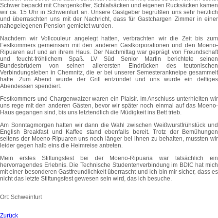
Schwer bepackt mit Chargenkoffer, Schlafsäcken und eigenen Rucksäcken kamen
wir ca. 15 Uhr in Schweinfurt an. Unsere Gastgeber begrüßten uns sehr herzlich
und überraschten uns mit der Nachricht, dass für Gastchargen Zimmer in einer
nahegelegenen Pension gemietet wurden.
Nachdem wir Vollcouleur angelegt hatten, verbrachten wir die Zeit bis zum
Festkommers gemeinsam mit den anderen Gastkorporationen und den Moeno-
Ripuaren auf und an ihrem Haus. Der Nachmittag war geprägt von Freundschaft
und feucht-fröhlichem Spaß. LV Süd Senior Martin berichtete seinen
Bundesbrüdern von seinen allerersten Eindrücken des teutonischen
Verbindungsleben in Chemnitz, die er bei unserer Semesterankneipe gesammelt
hatte. Zum Abend wurde der Grill entzündet und uns wurde ein deftiges
Abendessen spendiert.
Festkommers und Chargenwalzer waren ein Plaisir. Im Anschluss unterhielten wir
uns rege mit den anderen Gästen, bevor wir später noch einmal auf das Moeno-
Haus gegangen sind, bis uns letztendlich die Müdigkeit ins Bett trieb.
Am Sonntagmorgen hatten wir dann die Wahl zwischen Weißwurstfrühstück und
English Breakfast und Kaffee stand ebenfalls bereit. Trotz der Bemühungen
seitens der Moeno-Ripuaren uns noch länger bei ihnen zu behalten, mussten wir
leider gegen halb eins die Heimreise antreten.
Mein erstes Stiftungsfest bei der Moeno-Ripuaria war tatsächlich ein
hervorragendes Erlebnis. Die Technische Studentenverbindung im BDIC hat mich
mit einer besonderen Gastfreundlichkeit überrascht und ich bin mir sicher, dass es
nicht das letzte Stiftungsfest gewesen sein wird, das ich besuche.
Ort: Schweinfurt
Zurück