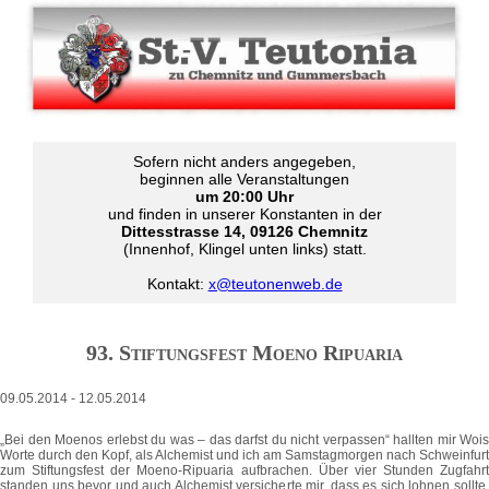
Sofern nicht anders angegeben,
beginnen alle Veranstaltungen
um 20:00 Uhr
und finden in unserer Konstanten in der
Dittesstrasse 14, 09126 Chemnitz
(Innenhof, Klingel unten links) statt.
Kontakt:
x@teutonenweb.de
93. Stiftungsfest Moeno Ripuaria
09.05.2014
-
12.05.2014
„Bei den Moenos erlebst du was – das darfst du nicht verpassen“ hallten mir Wois
Worte durch den Kopf, als Alchemist und ich am Samstagmorgen nach Schweinfurt
zum Stiftungsfest der Moeno-Ripuaria aufbrachen. Über vier Stunden Zugfahrt
standen uns bevor und auch Alchemist versicherte mir, dass es sich lohnen sollte.